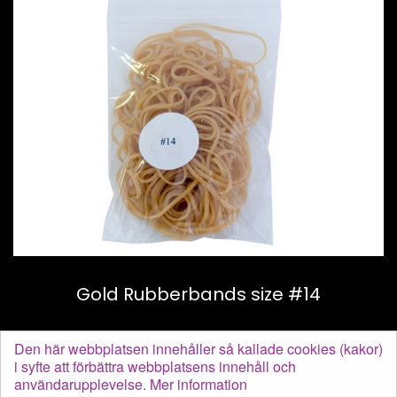
Gold Rubberbands size #14
70 :-
Den här webbplatsen innehåller så kallade cookies (kakor)
i syfte att förbättra webbplatsens innehåll och
användarupplevelse.
Mer information